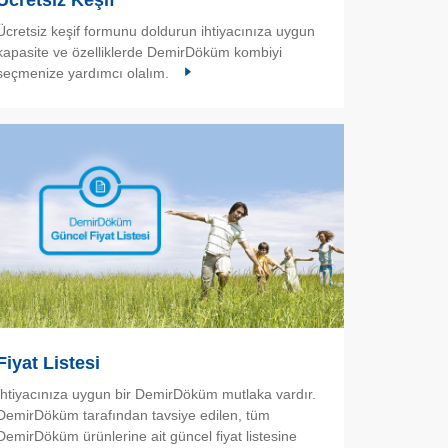
Ücretsiz Keşif
Ücretsiz keşif formunu doldurun ihtiyacınıza uygun
kapasite ve özelliklerde DemirDöküm kombiyi
seçmenize yardımcı olalım.
Fiyat Listesi
İhtiyacınıza uygun bir DemirDöküm mutlaka vardır.
DemirDöküm tarafından tavsiye edilen, tüm
DemirDöküm ürünlerine ait güncel fiyat listesine