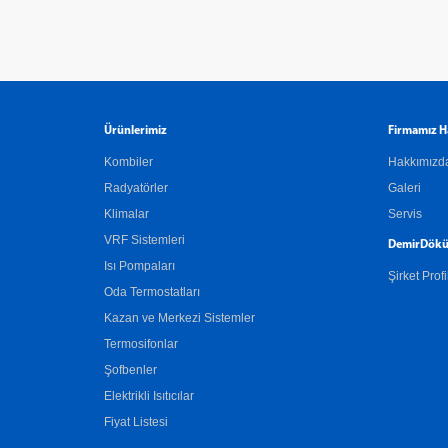
Ürünlerimiz
Firmamız H
Kombiler
Hakkımızd
Radyatörler
Galeri
Klimalar
Servis
VRF Sistemleri
DemirDökü
Isı Pompaları
Şirket Profi
Oda Termostatları
Kazan ve Merkezi Sistemler
Termosifonlar
Şofbenler
Elektrikli Isıtıcılar
Fiyat Listesi