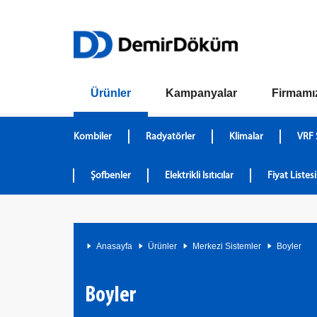
Ürünler
Kampanyalar
Firmamı
Kombiler
Radyatörler
Klimalar
VRF 
Şofbenler
Elektrikli Isıtıcılar
Fiyat Listesi
Anasayfa
Ürünler
Merkezi Sistemler
Boyler
Boyler