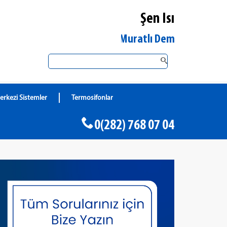
Şen Isı
Tekirdağ Muratlı DemirDöküm Yetkili S
erkezi Sistemler
Termosifonlar
0(282) 768 07 04