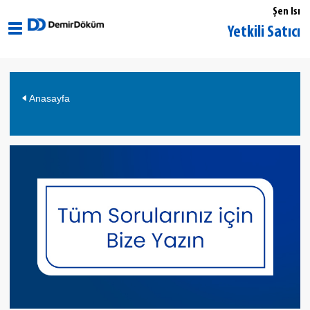
Şen Isı
Tekirdağ Muratlı DemirDöküm Yetkili Satıcı
Anasayfa