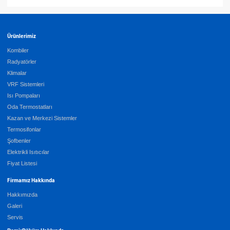
Ürünlerimiz
Kombiler
Radyatörler
Klimalar
VRF Sistemleri
Isı Pompaları
Oda Termostatları
Kazan ve Merkezi Sistemler
Termosifonlar
Şofbenler
Elektrikli Isıtıcılar
Fiyat Listesi
Firmamız Hakkında
Hakkımızda
Galeri
Servis