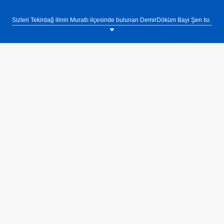
Sizleri Tekirdağ ilinin Muratlı ilçesinde bulunan DemirDöküm Bayi Şen Isı
showroomumuza bekliyoruz. Tel: 0(282) 768 07 04.
DemirDöküm 33 mm panel radyatörler 10 yıl garanti ile satışa
sunulmaktadır. 13 bar altında test edilen DemirDöküm 33 mm panel
radyatörler yüksek işletme basıncına olanak sağlamaktadır.