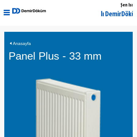
Şen Isı
Tekirdağ Muratlı DemirDöküm Yetki
Panel
Anasayfa
Plus
Panel Plus - 33 mm
-
33
mm