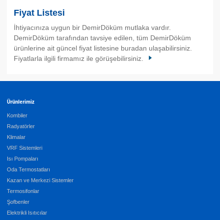
Fiyat Listesi
İhtiyacınıza uygun bir DemirDöküm mutlaka vardır.
DemirDöküm tarafından tavsiye edilen, tüm DemirDöküm
ürünlerine ait güncel fiyat listesine buradan ulaşabilirsiniz.
Fiyatlarla ilgili firmamız ile görüşebilirsiniz.
Ürünlerimiz
Kombiler
Radyatörler
Klimalar
VRF Sistemleri
Isı Pompaları
Oda Termostatları
Kazan ve Merkezi Sistemler
Termosifonlar
Şofbenler
Elektrikli Isıtıcılar