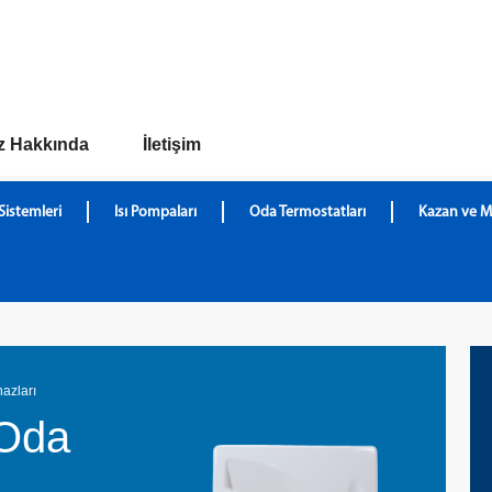
z Hakkında
İletişim
Sistemleri
Isı Pompaları
Oda Termostatları
Kazan ve M
hazları
 Oda