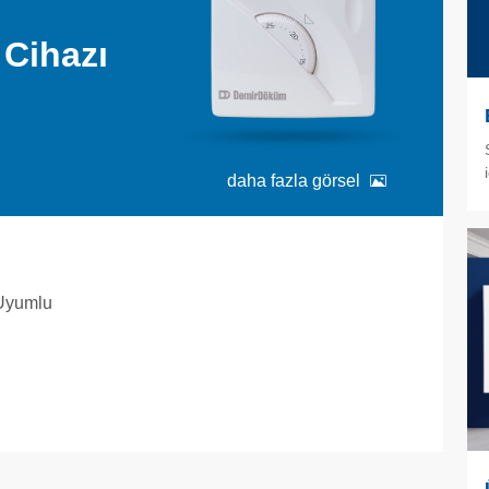
Cihazı
daha fazla görsel
Uyumlu