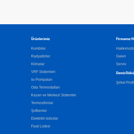
Ürünlerimiz
Firmamız H
Kombiler
Hakkımızd
Radyatörler
Galeri
Klimalar
Servis
VRF Sistemleri
DemirDökü
Isı Pompaları
Şirket Profi
Oda Termostatları
Kazan ve Merkezi Sistemler
Termosifonlar
Şofbenler
Elektrikli Isıtıcılar
Fiyat Listesi