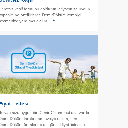
Ücretsiz Keşif
Ücretsiz keşif formunu doldurun ihtiyacınıza uygun
kapasite ve özelliklerde DemirDöküm kombiyi
seçmenize yardımcı olalım.
Fiyat Listesi
İhtiyacınıza uygun bir DemirDöküm mutlaka vardır.
DemirDöküm tarafından tavsiye edilen, tüm
DemirDöküm ürünlerine ait güncel fiyat listesine