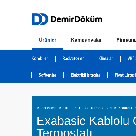
Ürünler
Kampanyalar
Firmamı
Kombiler
Radyatörler
Klimalar
VRF 
Şofbenler
Elektrikli Isıtıcılar
Fiyat Listesi
Anasayfa
Ürünler
Oda Termostatları
Kontrol Ci
Exabasic Kablolu
Termostatı