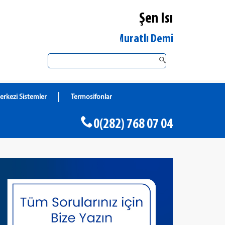
Şen Isı
Tekirdağ Muratlı DemirDöküm Yetkili Sa
erkezi Sistemler
Termosifonlar
0(282) 768 07 04