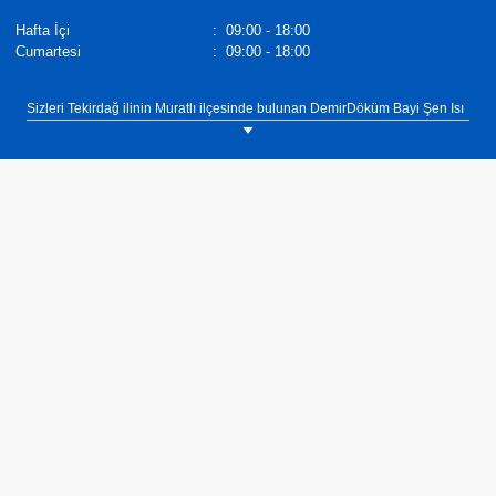
Hafta İçi
:
09:00 - 18:00
Cumartesi
:
09:00 - 18:00
Sizleri Tekirdağ ilinin Muratlı ilçesinde bulunan DemirDöküm Bayi Şen Isı
showroomumuza bekliyoruz. Tel: 0(282) 768 07 04.
DemirDöküm sıcaklığını teknoloji ile buluşturan akıllı termostat: Migo
Connect