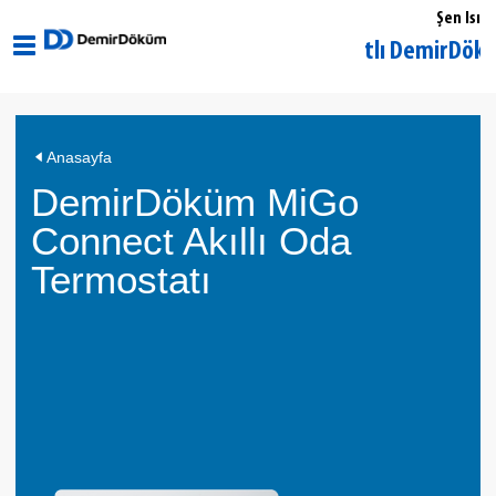
Şen Isı
Tekirdağ Muratlı DemirDöküm Yetk
DemirDöküm
Anasayfa
MiGo
DemirDöküm MiGo
Connect
Akıllı
Connect Akıllı Oda
Oda
Termostatı
Termostatı