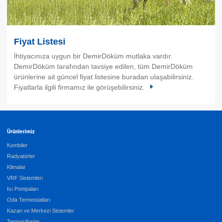
Fiyat Listesi
İhtiyacınıza uygun bir DemirDöküm mutlaka vardır.
DemirDöküm tarafından tavsiye edilen, tüm DemirDöküm
ürünlerine ait güncel fiyat listesine buradan ulaşabilirsiniz.
Fiyatlarla ilgili firmamız ile görüşebilirsiniz.
Ürünlerimiz
Kombiler
Radyatörler
Klimalar
VRF Sistemleri
Isı Pompaları
Oda Termostatları
Kazan ve Merkezi Sistemler
Termosifonlar